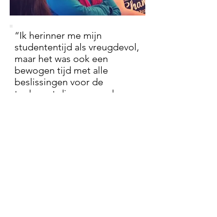
“Ik herinner me mijn
studententijd als vreugdevol,
maar het was ook een
bewogen tijd met alle
beslissingen voor de
toekomst die voor me lagen.
Pharos was hierin een grote
steun voor mij en bood me
stevige christelijke relaties
die me hielpen om gefocust
te blijven op wat écht
belangrijk is in het leven…”
Missie
De christelijke boodschap is