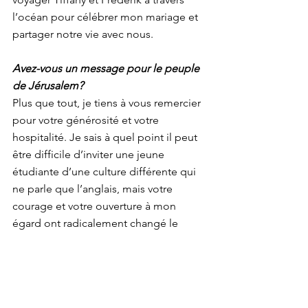
l’océan pour célébrer mon mariage et 
partager notre vie avec nous.
Avez-vous un message pour le peuple 
de Jérusalem?
Plus que tout, je tiens à vous remercier 
pour votre générosité et votre 
hospitalité. Je sais à quel point il peut 
être difficile d’inviter une jeune 
étudiante d’une culture différente qui 
ne parle que l’anglais, mais votre 
courage et votre ouverture à mon 
égard ont radicalement changé le 
cours de ma vie. Merci d’avoir répondu 
à l’appel du Seigneur avec tant de 
courage et d’avoir investi en moi, 
malgré la brièveté de mon séjour en 