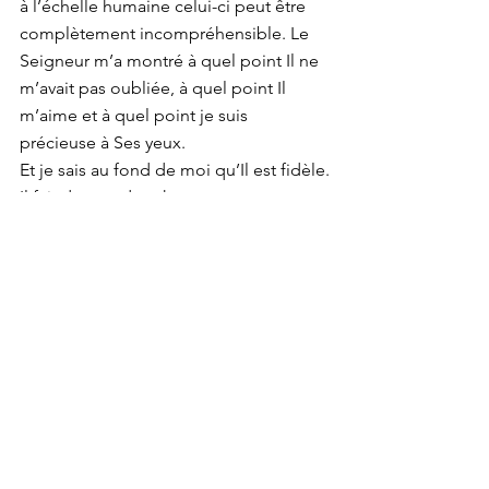
à l’échelle humaine celui-ci peut être 
complètement incompréhensible. Le 
Seigneur m’a montré à quel point Il ne 
m’avait pas oubliée, à quel point Il 
m’aime et à quel point je suis 
précieuse à Ses yeux.
Et je sais au fond de moi qu’Il est fidèle.
Il fait de grandes choses.
Cette retraite en a été la preuve.
J’en ressors grandie, nourrie, apaisée 
et entourée.
J’ai pu être rassurée dans les domaines 
où j’en avais besoin. Je me suis sentie 
comme protégée, serrée dans les bras 
de notre père céleste.
Ce week-end a été pour moi source de 
grande joie, de douceur et d’amitié. Je 