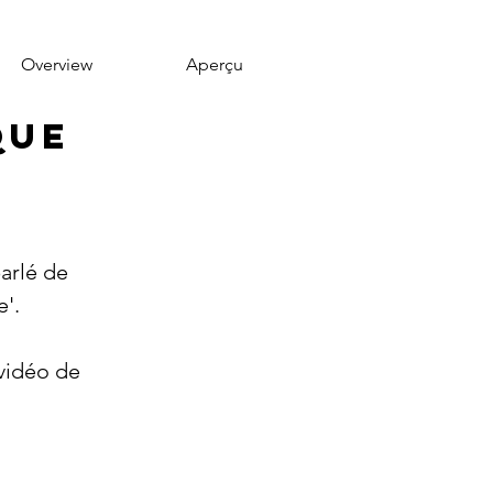
Overview
Aperçu
que
arlé de 
e'.
vidéo de 