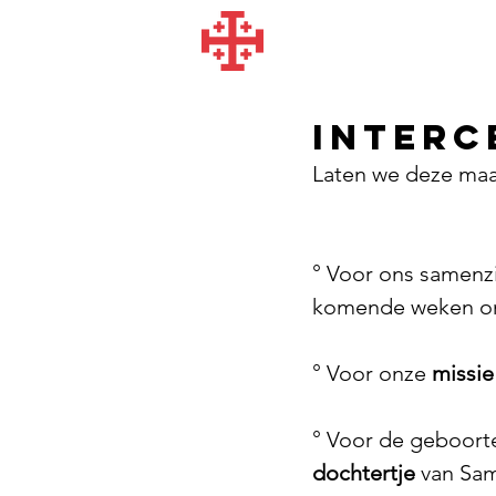
Interc
Laten we deze ma
° Voor ons samenzi
komende weken on
° Voor onze 
missie
° Voor de geboorte
dochtertje
 van Sam