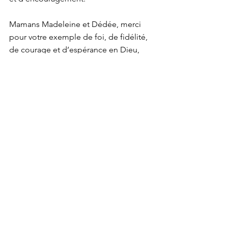
Mamans Madeleine et Dédée, merci 
pour votre exemple de foi, de fidélité, 
de courage et d’espérance en Dieu, 
notre Seigneur!
#Soeurs
#Festivités
Comments
Write a comment...